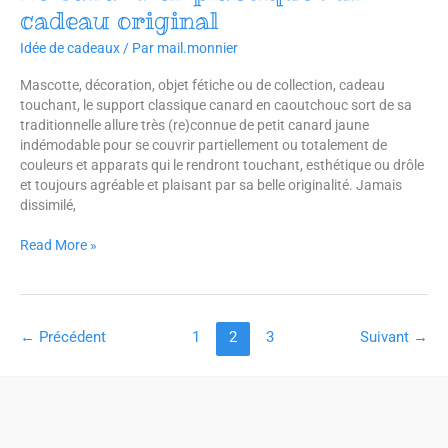
Canard
cadeau original
en
plastique
Idée de cadeaux
/ Par
mail.monnier
:
Mascotte, décoration, objet fétiche ou de collection, cadeau
un
touchant, le support classique canard en caoutchouc sort de sa
cadeau
traditionnelle allure très (re)connue de petit canard jaune
original
indémodable pour se couvrir partiellement ou totalement de
couleurs et apparats qui le rendront touchant, esthétique ou drôle
et toujours agréable et plaisant par sa belle originalité. Jamais
dissimilé,
Read More »
←
Précédent
1
2
3
Suivant
→