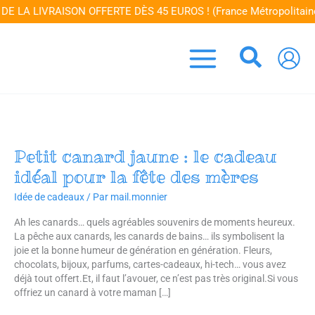
Aller
E LA LIVRAISON OFFERTE DÈS 45 EUROS ! (France Métropolitaine
au
contenu
Recher
Petit canard jaune : le cadeau
Petit
canard
idéal pour la fête des mères
jaune
:
Idée de cadeaux
/ Par
mail.monnier
le
Ah les canards… quels agréables souvenirs de moments heureux.
cadeau
La pêche aux canards, les canards de bains… ils symbolisent la
idéal
joie et la bonne humeur de génération en génération. Fleurs,
pour
chocolats, bijoux, parfums, cartes-cadeaux, hi-tech… vous avez
la
déjà tout offert.Et, il faut l’avouer, ce n’est pas très original.Si vous
fête
offriez un canard à votre maman […]
des
mères