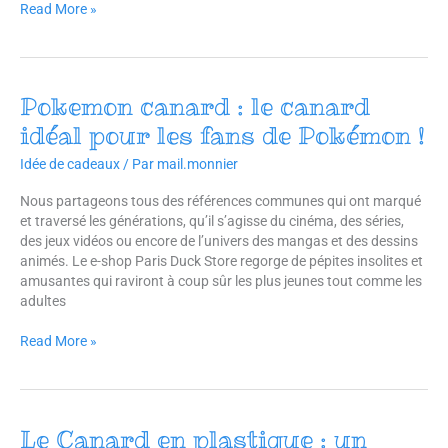
Read More »
Pokemon canard : le canard
Pokemon
canard
idéal pour les fans de Pokémon !
:
le
Idée de cadeaux
/ Par
mail.monnier
canard
Nous partageons tous des références communes qui ont marqué
idéal
et traversé les générations, qu’il s’agisse du cinéma, des séries,
pour
des jeux vidéos ou encore de l’univers des mangas et des dessins
les
animés. Le e-shop Paris Duck Store regorge de pépites insolites et
fans
amusantes qui raviront à coup sûr les plus jeunes tout comme les
de
adultes
Pokémon
!
Read More »
Le Canard en plastique : un
Le