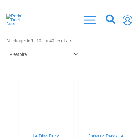
Aller
 DE LA LIVRAISON OFFERTE DÈS 45 EUROS ! (France Métropolitaine)
au
contenu
Recher
Affichage de 1–10 sur 40 résultats
Le Dino Duck
Jurassic Park / Le