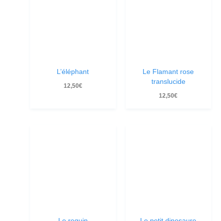
L’éléphant
Le Flamant rose
translucide
12,50
€
12,50
€
Le requin
Le petit dinosaure