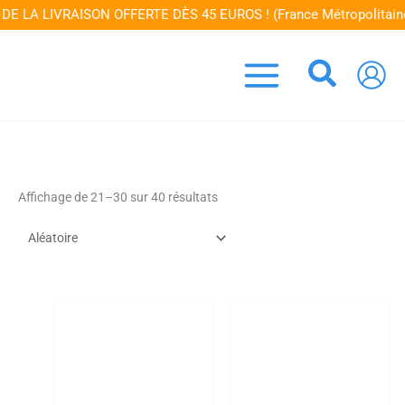
Aller
E LA LIVRAISON OFFERTE DÈS 45 EUROS ! (France Métropolitaine)
au
contenu
Recher
Affichage de 21–30 sur 40 résultats