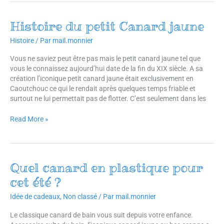
Histoire du petit Canard jaune
Histoire
du
Histoire
/ Par
mail.monnier
petit
Canard
Vous ne saviez peut être pas mais le petit canard jaune tel que
jaune
vous le connaissez aujourd’hui date de la fin du XIX siècle. A sa
création l’iconique petit canard jaune était exclusivement en
Caoutchouc ce qui le rendait après quelques temps friable et
surtout ne lui permettait pas de flotter. C’est seulement dans les
Read More »
Quel canard en plastique pour
Quel
canard
cet été ?
en
plastique
Idée de cadeaux
,
Non classé
/ Par
mail.monnier
pour
Le classique canard de bain vous suit depuis votre enfance.
cet