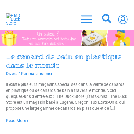
Aller
 LIVRAISON OFFERTE DÈS 45 EUROS ! (France Métropolitaine)
au
contenu
Recher
Le canard de bain en plastique
Le
canard
dans le monde
de
bain
Divers
/ Par
mail.monnier
en
Il existe plusieurs magasins spécialisés dans la vente de canards
plastique
en plastique ou de canards de bain à travers le monde. Voici
dans
quelques-uns d’entre eux : The Duck Store (États-Unis) : The Duck
le
Store est un magasin basé à Eugene, Oregon, aux États-Unis, qui
monde
propose une large gamme de canards en plastique et de […]
Read More »