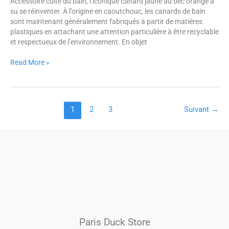
Accessoire culte du bain, l’iconique canard jaune au bec orange a
été
su se réinventer. À l’origine en caoutchouc, les canards de bain
?
sont maintenant généralement fabriqués à partir de matières
plastiques en attachant une attention particulière à être recyclable
et respectueux de l’environnement. En objet
Read More »
1
2
3
Suivant
→
Paris Duck Store