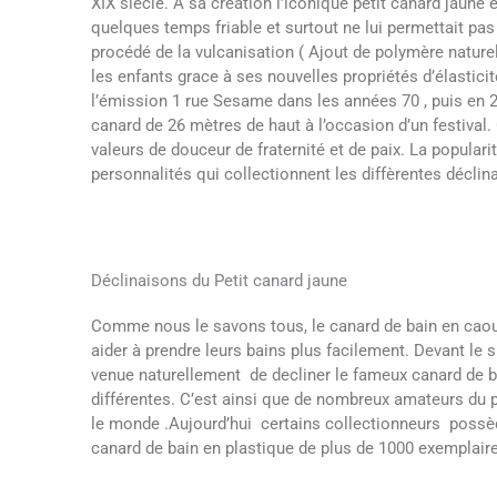
XIX siècle. A sa création l’iconique petit canard jaune
quelques temps friable et surtout ne lui permettait pas
procédé de la vulcanisation ( Ajout de polymère naturel
les enfants grace à ses nouvelles propriétés d’élasticit
l’émission 1 rue Sesame dans les années 70 , puis en 
canard de 26 mètres de haut à l’occasion d’un festival.
valeurs de douceur de fraternité et de paix. La popula
personnalités qui collectionnent les diffèrentes déclin
Déclinaisons du Petit canard jaune
Comme nous le savons tous, le canard de bain en caoutc
aider à prendre leurs bains plus facilement. Devant le
venue naturellement de decliner le fameux canard de 
différentes. C’est ainsi que de nombreux amateurs du p
le monde .Aujourd’hui certains collectionneurs possè
canard de bain en plastique de plus de 1000 exemplair