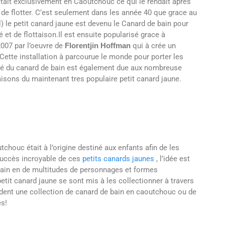
 était exclusivement en Caoutchouc ce qui le rendait après
 de flotter. C’est seulement dans les année 40 que grace au
) le petit canard jaune est devenu le Canard de bain pour
é et de flottaison.Il est ensuite popularisé grace à
2007 par l’oeuvre de
Florentjin Hoffman
qui à crée un
 Cette installation à parcourue le monde pour porter les
rité du canard de bain est également due aux nombreuse
aisons du maintenant tres populaire petit canard jaune.
houc était à l’origine destiné aux enfants afin de les
 succès incroyable de ces
petits canards jaunes
, l’idée est
bain en de multitudes de personnages et formes
etit canard jaune se sont mis à les collectionner à travers
dent une collection de canard de bain en caoutchouc ou de
es!