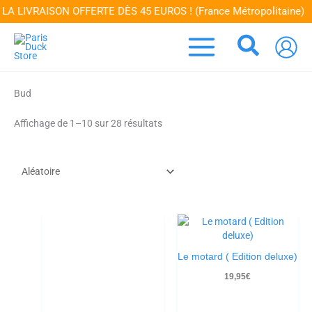
Aller
 LIVRAISON OFFERTE DÈS 45 EUROS ! (France Métropolitaine)
au
contenu
Recher
Bud
Affichage de 1–10 sur 28 résultats
Le motard ( Edition deluxe)
19,95
€