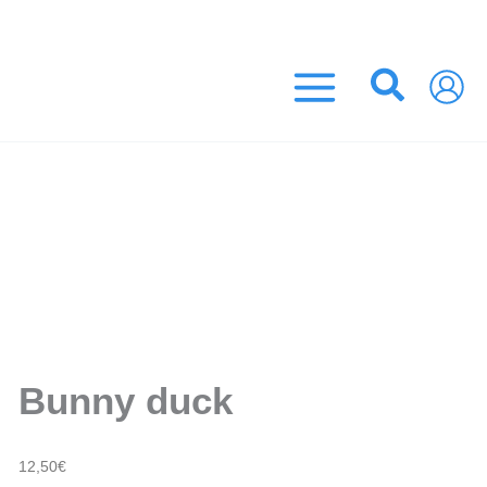
Aller
 EUROS ! (France Métropolitaine)
au
contenu
Recher
Bunny duck
12,50
€