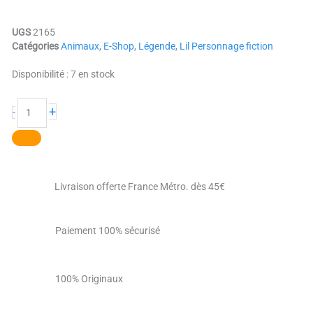
UGS
2165
Catégories
Animaux
,
E-Shop
,
Légende
,
Lil Personnage fiction
quantité
Disponibilité :
7 en stock
de
la
+
-
Sirène
rose
Livraison offerte France Métro. dès 45€
Paiement 100% sécurisé
100% Originaux