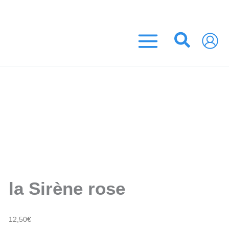
Aller
ROS ! (France Métropolitaine)
au
contenu
Recher
la Sirène rose
12,50
€