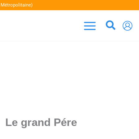
Aller
tropolitaine)
au
contenu
Recher
Le grand Pére