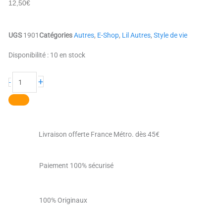
12,50
€
UGS
1901
Catégories
Autres
,
E-Shop
,
Lil Autres
,
Style de vie
quantité
Disponibilité :
10 en stock
de
Le
+
-
grand
Pére
Livraison offerte France Métro. dès 45€
Paiement 100% sécurisé
100% Originaux