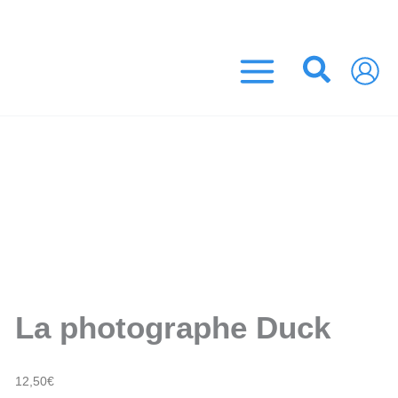
Aller
 EUROS ! (France Métropolitaine)
au
contenu
Recher
La photographe Duck
12,50
€