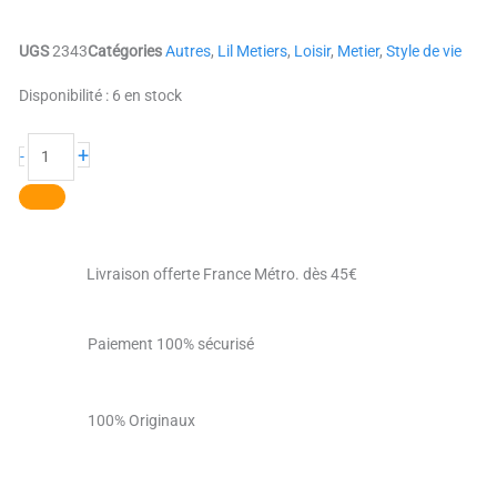
UGS
2343
Catégories
Autres
,
Lil Metiers
,
Loisir
,
Metier
,
Style de vie
quantité
Disponibilité :
6 en stock
de
La
+
-
photographe
Duck
Livraison offerte France Métro. dès 45€
Paiement 100% sécurisé
100% Originaux