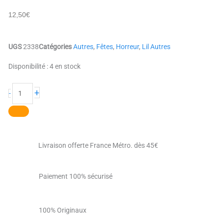
12,50
€
UGS
2338
Catégories
Autres
,
Fêtes
,
Horreur
,
Lil Autres
quantité
Disponibilité :
4 en stock
de
Le
+
-
Canard
des
ténèbres
!
(Duck
of
Livraison offerte France Métro. dès 45€
Darkness)
Paiement 100% sécurisé
100% Originaux