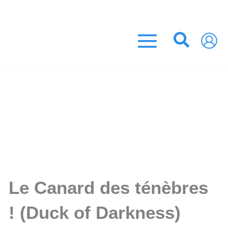
Aller
 45 EUROS ! (France Métropolitaine)
au
contenu
Recher
Le Canard des ténèbres
! (Duck of Darkness)