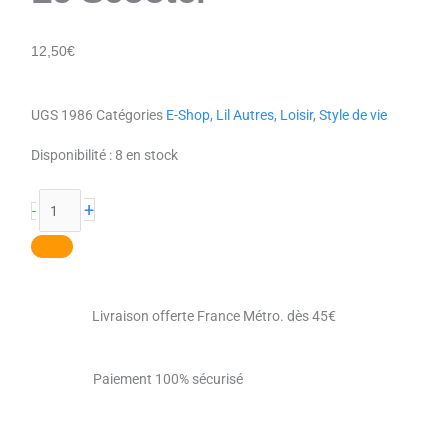
12,50
€
UGS
1986
Catégories
E-Shop
,
Lil Autres
,
Loisir
,
Style de vie
quantité
Disponibilité :
8 en stock
de
Le
+
-
Scooter
Livraison offerte France Métro. dès 45€
Paiement 100% sécurisé