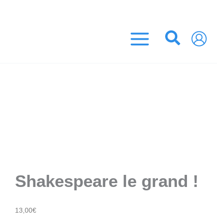
Aller
5 EUROS ! (France Métropolitaine)
au
contenu
Recher
Shakespeare le grand !
13,00
€