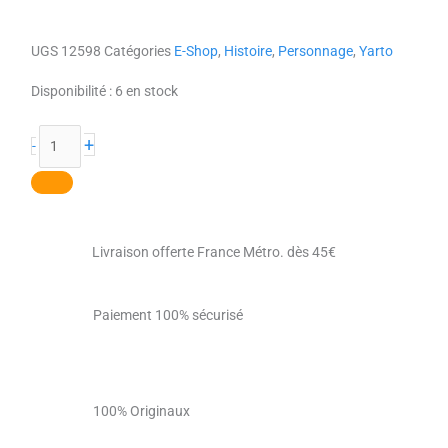
UGS
12598
Catégories
E-Shop
,
Histoire
,
Personnage
,
Yarto
quantité
Disponibilité :
6 en stock
de
Shakespeare
+
-
le
grand
!
Livraison offerte France Métro. dès 45€
Paiement 100% sécurisé
100% Originaux