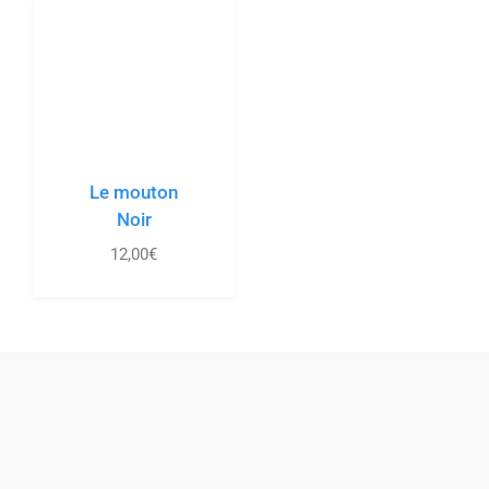
12,00
€
Paris Duck Store
LA boutique de canards de bain à Paris ! A deux pas du métro Abbesses,
à Montmartre, découvrez une boutique vraiment originale. Avec une
collection de plus de 400 canards en plastique ou en caoutchouc !
Navigation
Accueil
Blog
Venez nous voir !