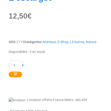
12,50
€
UGS
2119
Catégories
Animaux
,
E-Shop
,
Lil Autres
,
Nature
quantité
Disponibilité :
3 en stock
de
L'escargot
+
-
Livraison offerte France Métro. dès 45€