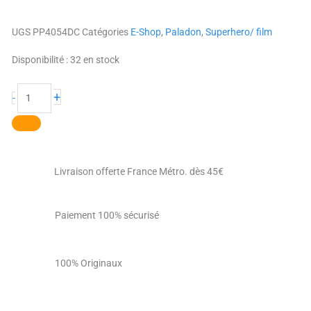
UGS
PP4054DC
Catégories
E-Shop
,
Paladon
,
Superhero/ film
quantité
Disponibilité :
32 en stock
de
Aquaman
+
-
Livraison offerte France Métro. dès 45€
Paiement 100% sécurisé
100% Originaux