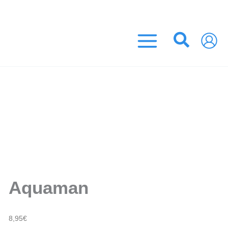
Aller
ance Métropolitaine)
au
contenu
Recher
Aquaman
8,95
€