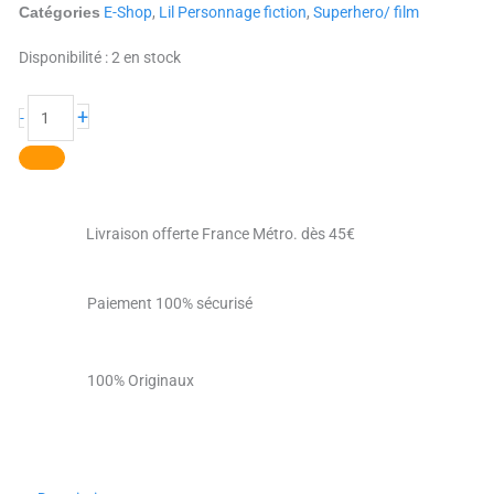
E-Shop
,
Lil Personnage fiction
,
Superhero/ film
Catégories
quantité
Disponibilité :
2 en stock
de
Groot
+
-
le
superhero
Livraison offerte France Métro. dès 45€
Paiement 100% sécurisé
100% Originaux