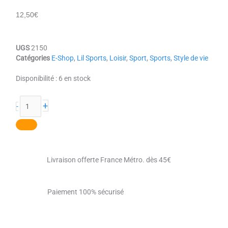
12,50
€
UGS
2150
Catégories
E-Shop
,
Lil Sports
,
Loisir
,
Sport
,
Sports
,
Style de vie
quantité
Disponibilité :
6 en stock
de
Le
+
-
yogiste
Livraison offerte France Métro. dès 45€
Paiement 100% sécurisé