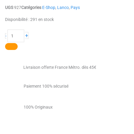
UGS
927
Catégories
E-Shop
,
Lanco
,
Pays
quantité
Disponibilité :
291 en stock
de
Le
+
-
Français
Livraison offerte France Métro. dès 45€
Paiement 100% sécurisé
100% Originaux