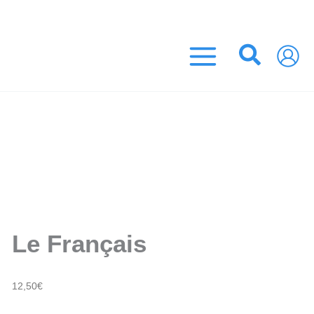
Aller
UROS ! (France Métropolitaine)
au
contenu
Recher
Le Français
12,50
€