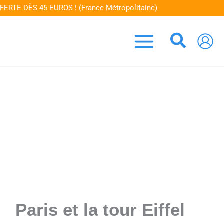
Aller
TE DÈS 45 EUROS ! (France Métropolitaine)
au
contenu
Recher
Paris et la tour Eiffel