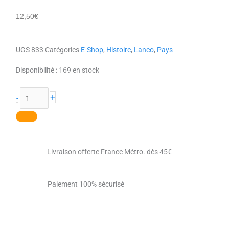
12,50
€
UGS
833
Catégories
E-Shop
,
Histoire
,
Lanco
,
Pays
quantité
Disponibilité :
169 en stock
de
Paris
+
-
et
la
tour
Eiffel
Livraison offerte France Métro. dès 45€
Paiement 100% sécurisé