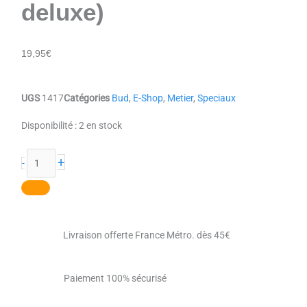
deluxe)
19,95
€
UGS
1417
Catégories
Bud
,
E-Shop
,
Metier
,
Speciaux
quantité
Disponibilité :
2 en stock
de
Le
+
-
Chef
(Edition
deluxe)
Livraison offerte France Métro. dès 45€
Paiement 100% sécurisé