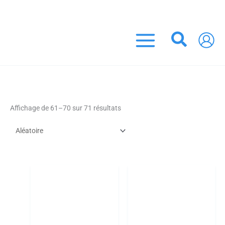
Aller
LIVRAISON OFFERTE DÈS 45 EUROS ! (France Métropolitaine)
au
contenu
Recher
Affichage de 61–70 sur 71 résultats