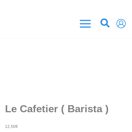
Aller
EUROS ! (France Métropolitaine)
au
contenu
Recher
Le Cafetier ( Barista )
12,50
€