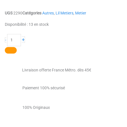
UGS
2290
Catégories
Autres
,
Lil Metiers
,
Metier
quantité
Disponibilité :
13 en stock
de
Le
+
-
Cafetier
(
Barista
)
Livraison offerte France Métro. dès 45€
Paiement 100% sécurisé
100% Originaux