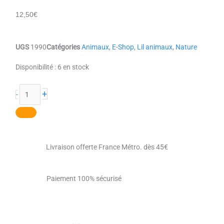
12,50
€
UGS
1990
Catégories
Animaux
,
E-Shop
,
Lil animaux
,
Nature
quantité
Disponibilité :
6 en stock
de
Le
+
-
paon
Livraison offerte France Métro. dès 45€
Paiement 100% sécurisé